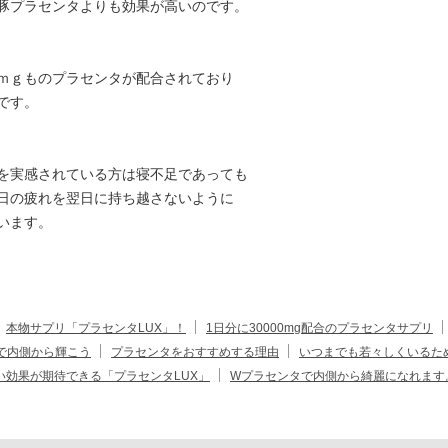
豚プラセンタよりも効果が高いのです。
ｍｇものプラセンタが配合されており
です。
を実感されている方は寝不足であっても
日の疲れを翌日に持ち越さないように
います。
本物サプリ「プラセンタLUX」！
1日分に30000mg配合のプラセンタサプリ
Xで内側から輝こう
プラセンタをおすすめする理由
いつまでも若々しくいるた
い効果が期待できる「プラセンタLUX」
Wプラセンタで内側から綺麗になれます