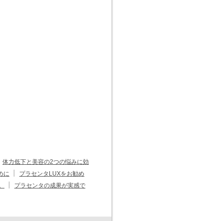
体力低下と美容の2つの悩みに効
めに
プラセンタLUXをお勧め
。
プラセンタの成果が実感で