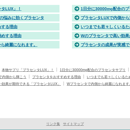
タLUX」！
1日分に30000mg配合の
つの悩みに効くプラセンタ
プラセンタLUXで内側か
めする理由
いつまでも若々しくいるた
勧めする理由
Wのプラセンタで高い効果
LUX」
から綺麗になれます。
プラセンタの成果が実感で
本物サプリ「プラセンタLUX」！
1日分に30000mg配合のプラセンタサプリ
Xで内側から輝こう
プラセンタをおすすめする理由
いつまでも若々しくいるた
い効果が期待できる「プラセンタLUX」
Wプラセンタで内側から綺麗になれます
リンク集
サイトマップ